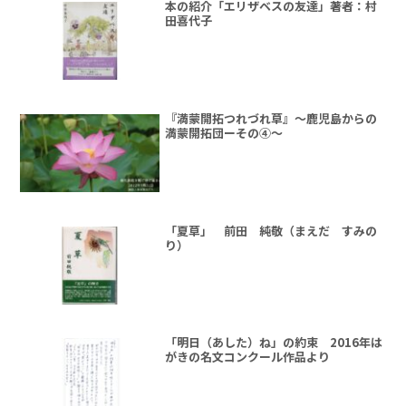
本の紹介「エリザベスの友達」著者：村
田喜代子
『満蒙開拓つれづれ草』～鹿児島からの
満蒙開拓団ーその④～
「夏草」 前田 純敬（まえだ すみの
り）
「明日（あした）ね」の約束 2016年は
がきの名文コンクール作品より