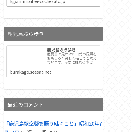
kgsmmiraiheiwa.chesuto.jp
こんな場所が世界中に広がるこ
とを願って。
鹿児島ぶら歩き
鹿児島ぶら歩き
鹿児島で見かけた日常の風景を
おもしろ可笑しく描こうと考え
ています。歴史に触れる際は、
できるだけ一次資料を使うこと
を心がけています。そのため、
burakago.seesaa.net
更新に時間がかかっています。
最近のコメント
「鹿児島駅空襲を語り継ぐこと」昭和20年7