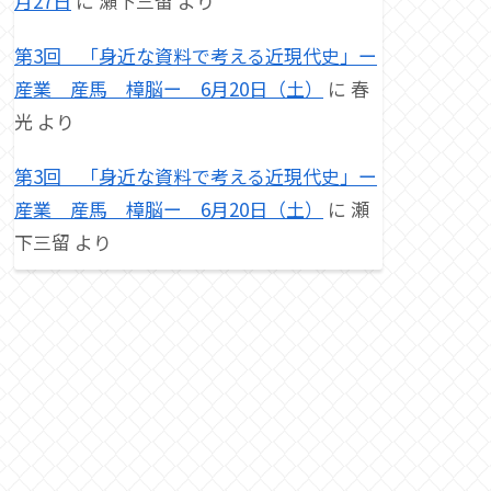
月27日
に
瀬下三留
より
第3回 「身近な資料で考える近現代史」ー
産業 産馬 樟脳ー 6月20日（土）
に
春
光
より
第3回 「身近な資料で考える近現代史」ー
産業 産馬 樟脳ー 6月20日（土）
に
瀬
下三留
より