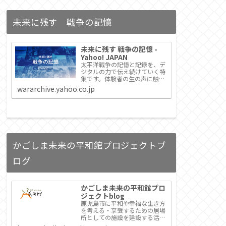
未来に残す 戦争の記憶
未来に残す 戦争の記憶 -
Yahoo! JAPAN
太平洋戦争の記憶と記録を、デ
ジタルの力で伝え続けていく特
集です。体験者の生の声に触れ
る機会が失われつつあるなか、
wararchive.yahoo.co.jp
日本各地のメディアと連携して
戦争証言を次の世代につなぎま
す。
かごしま未来の平和館プロジェクトブ
ログ
かごしま未来の平和館プロ
ジェクトblog
鹿児島市に平和や幸福な生き方
を考える・享受するための居場
所としての施設を建設する活動
をすすめるためのブログです。