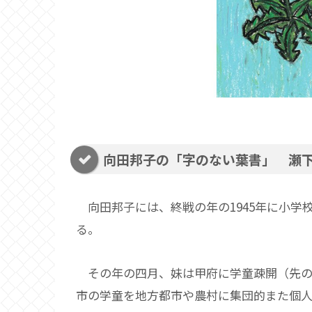
向田邦子の「字のない葉書」 瀬
向田邦子には、終戦の年の1945年に小学
る。
その年の四月、妹は甲府に学童疎開（先の
市の学童を地方都市や農村に集団的また個