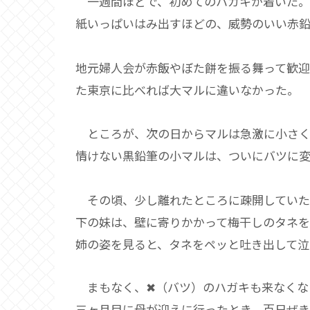
一週間ほどで、初めてのハガキが着いた。
紙いっぱいはみ出すほどの、威勢のいい赤
地元婦人会が赤飯やぼた餅を振る舞って歓迎
た東京に比べれば大マルに違いなかった。
ところが、次の日からマルは急激に小さく
情けない黒鉛筆の小マルは、ついにバツに
その頃、少し離れたところに疎開していた
下の妹は、壁に寄りかかって梅干しのタネを
姉の姿を見ると、タネをペッと吐き出して泣
まもなく、✖（バツ）のハガキも来なくな
三ヶ月目に母が迎えに行ったとき、百日ぜ