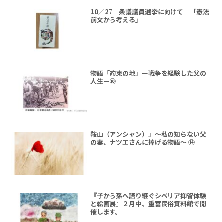
10／27 衆議議員選挙に向けて 「憲法
前文から考える」
物語「約束の地」ー戦争を経験した父の
人生ー⑩
鞍山（アンシャン）」～私の知らない父
の妻、ナツエさんに捧げる物語～ ⑭
『子から孫へ語り継ぐシベリア抑留体験
と絵画展』２月中、重富民俗資料館で開
催します。