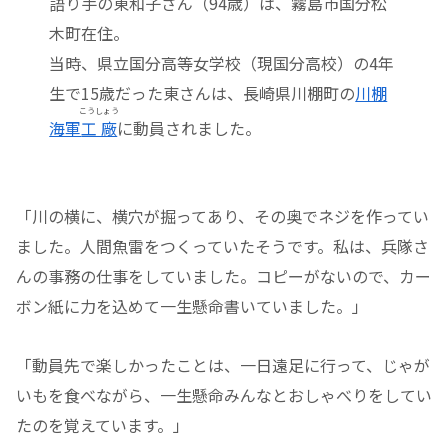
語り手の東和子さん（94歳）は、霧島市国分松
木町在住。
当時、県立国分高等女学校（現国分高校）の4年
生で15歳だった東さんは、長崎県川棚町の
川棚
こうしょう
海軍
工廠
に動員されました。
「川の横に、横穴が掘ってあり、その奥でネジを作ってい
ました。人間魚雷をつくっていたそうです。私は、兵隊さ
んの事務の仕事をしていました。コピーがないので、カー
ボン紙に力を込めて一生懸命書いていました。」
「動員先で楽しかったことは、一日遠足に行って、じゃが
いもを食べながら、一生懸命みんなとおしゃべりをしてい
たのを覚えています。」