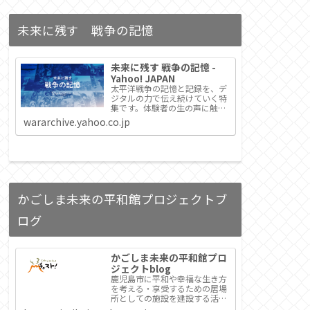
未来に残す 戦争の記憶
未来に残す 戦争の記憶 -
Yahoo! JAPAN
太平洋戦争の記憶と記録を、デ
ジタルの力で伝え続けていく特
集です。体験者の生の声に触れ
る機会が失われつつあるなか、
wararchive.yahoo.co.jp
日本各地のメディアと連携して
戦争証言を次の世代につなぎま
す。
かごしま未来の平和館プロジェクトブ
ログ
かごしま未来の平和館プロ
ジェクトblog
鹿児島市に平和や幸福な生き方
を考える・享受するための居場
所としての施設を建設する活動
をすすめるためのブログです。