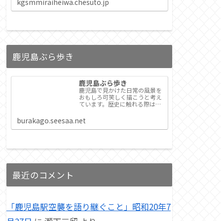
kgsmmiraiheiwa.chesuto.jp
こんな場所が世界中に広がるこ
とを願って。
鹿児島ぶら歩き
鹿児島ぶら歩き
鹿児島で見かけた日常の風景を
おもしろ可笑しく描こうと考え
ています。歴史に触れる際は、
できるだけ一次資料を使うこと
を心がけています。そのため、
burakago.seesaa.net
更新に時間がかかっています。
最近のコメント
「鹿児島駅空襲を語り継ぐこと」昭和20年7