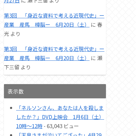
月27日
に
瀬下三留
より
第3回 「身近な資料で考える近現代史」ー
産業 産馬 樟脳ー 6月20日（土）
に
春
光
より
第3回 「身近な資料で考える近現代史」ー
産業 産馬 樟脳ー 6月20日（土）
に
瀬
下三留
より
表示数
「ネルソンさん、あなたは人を殺しま
したか？」DVD上映会 1月6日（土）
10時～12時
- 63,043 ビュー
「天皇さまが泣いてござった」4月29