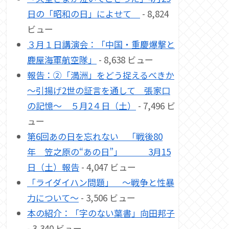
日の「昭和の日」によせて
- 8,824
ビュー
３月１日講演会：「中国・重慶爆撃と
鹿屋海軍航空隊」
- 8,638 ビュー
報告：②「満洲」をどう捉えるべきか
～引揚げ2世の証言を通して 張家口
の記憶～ ５月2４日（土）
- 7,496 ビ
ュー
第6回あの日を忘れない 「戦後80
年 笠之原の“あの日”」 3月15
日（土）報告
- 4,047 ビュー
「ライダイハン問題」 ～戦争と性暴
力について～
- 3,506 ビュー
本の紹介：「字のない葉書」向田邦子
- 3,340 ビュー