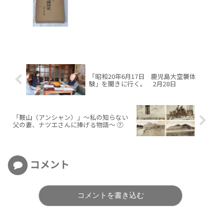
「昭和20年6月17日 鹿児島大空襲体
験」を聞きに行く。 2月28日
「鞍山（アンシャン）」～私の知らない
父の妻、ナツエさんに捧げる物語～ ⑦
コメント
コメントを書き込む