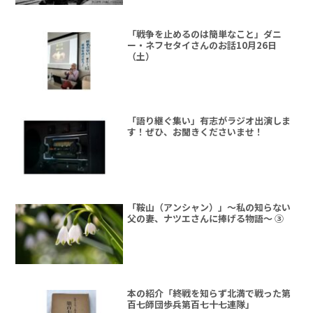
「戦争を止めるのは簡単なこと」ダニ
ー・ネフセタイさんのお話10月26日
（土）
「語り継ぐ集い」有志がラジオ出演しま
す！ぜひ、お聞きくださいませ！
「鞍山（アンシャン）」～私の知らない
父の妻、ナツエさんに捧げる物語～ ③
本の紹介「終戦を知らず北満で戦った第
百七師団歩兵第百七十七連隊」