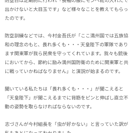
防空日は定期的に行われ「長袖の服にモンペ靴の入れたで
出かけないと大目玉です」など様々なことを教えてもらっ
たのです。
防空訓練などでは、今村金吾氏が「ここ満州国では五族協
和の理念のもと、畏れ多くも・・・天皇陛下の軍隊であり
ます関東軍が我ら民衆を守ってくれています。我々も銃後
においてから、節約に励み満州国防衛のために関東軍と共
に戦っていかねばなりません」と演説が始まるのです。
聞いている私たちは「畏れ多くも・・・」が聞こえると
「天皇陛下」が聞こえるまでに背筋をピンと伸ばし直立不
動の姿勢を取らなければならないのです。
志づさんが今村組長を「虫が好かない」と言っていた訳が
私もあとになってわかりました。