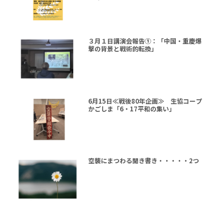
３月１日講演会報告①：「中国・重慶爆
撃の背景と戦術的転換」
6月15日≪戦後80年企画≫ 生協コープ
かごしま「6・17平和の集い」
空襲にまつわる聞き書き・・・・・2つ