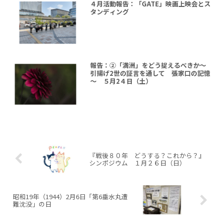
４月活動報告：「GATE」映画上映会とス
タンディング
報告：②「満洲」をどう捉えるべきか～
引揚げ2世の証言を通して 張家口の記憶
～ ５月2４日（土）
『戦後８０年 どうする？これから？』
シンポジウム １月２６日（日）
昭和19年（1944）2月6日「第6垂水丸遭
難沈没」の日