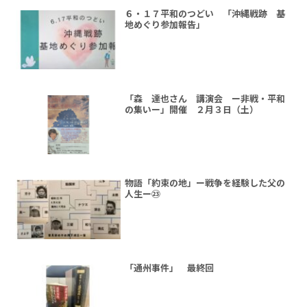
６・１７平和のつどい 「沖縄戦跡 基
地めぐり参加報告」
「森 達也さん 講演会 ー非戦・平和
の集いー」開催 ２月３日（土）
物語「約束の地」ー戦争を経験した父の
人生ー㉓
「通州事件」 最終回