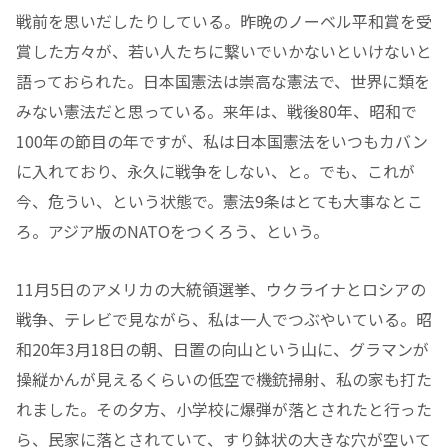
戦前を思いだしたりしている。昨晩のノーベル平和賞を受
賞した方々が、若い人たちに繋いでいかないといけないと
語っておられた。日本国憲法は崇高な憲法で、世界に類を
みない憲法だと思っている。来年は、戦後80年、昭和で
100年の節目の年ですが、私は日本国憲法をいつもカバン
に入れており、永久に戦争をしない、と。でも、これが
今、危うい、という状態で。憲法9条はとても大事なとこ
ろ。アジア版のNATOをつくろう、という。
11月5日のアメリカの大統領選挙、ウクライナとロシアの
戦争、テレビで見ながら、私は一人でつぶやいている。昭
和20年3月18日の朝、日置の向山という山に、グラマンが
操縦かんが見えるくらいの低空で機銃掃射、私の家も打た
れました。その夕方、小学校に爆弾が落とされたと行った
ら、民家に落とされていて、すり鉢状の大きな穴が空いて