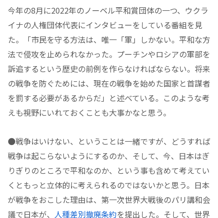
今年の8月に2022年のノーベル平和賞団体の一つ、ウクラ
イナの人権団体代表にインタビューをしている番組を見
た。「市民を守る方法は、唯一「軍」しかない。平和な方
法で侵攻を止められなかった。プーチンやロシアの軍部を
訴追するという歴史の前例を作らなければならない。将来
の戦争を防ぐためには、現在の戦争を始めた国家と首謀者
を罰する必要があるからだ」と述べている。このような考
えも視野にいれておくことも大事かなと思う。
●戦争はいけない、ということは一緒ですが、どうすれば
戦争は起こらないようにするのか、そして、今、日本はぎ
りぎりのところで平和なのか、という事も含めて考えてい
くともっと立体的に考えられるのではないかと思う。日本
が戦争をおこした理由は、第一次世界大戦後のパリ講和会
議で日本が、
人種差別撤廃条約
を提出した。そして、世界