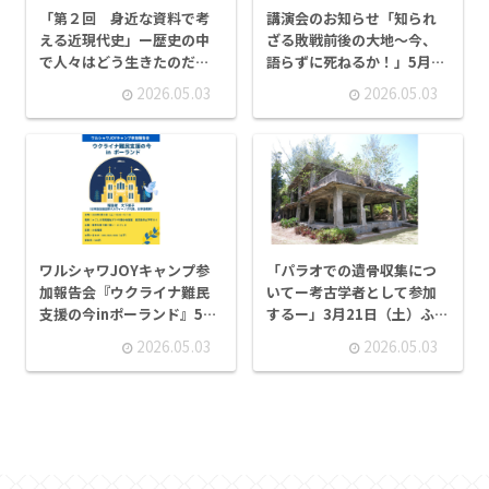
「第２回 身近な資料で考
講演会のお知らせ「知られ
える近現代史」ー歴史の中
ざる敗戦前後の大地～今、
で人々はどう生きたのだろ
語らずに死ねるか！」5月24
うかー４月18日（土）
日（日）10時20分～正午
2026.05.03
2026.05.03
ワルシャワJOYキャンプ参
「パラオでの遺骨収集につ
加報告会『ウクライナ難民
いてー考古学者として参加
支援の今inポーランド』5月
するー」3月21日（土）ふる
16日（土）開催します。
さと考古歴史館講演会参加
2026.05.03
2026.05.03