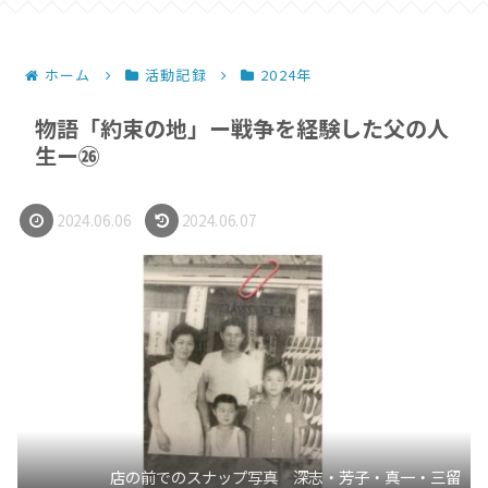
ホーム
活動記録
2024年
物語「約束の地」ー戦争を経験した父の人
生ー㉖
2024.06.06
2024.06.07
店の前でのスナップ写真 深志・芳子・真一・三留