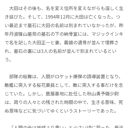
大田はその後も、名を変え住所を変えながらも逞しく生
き延びた。そして、1994年12月に大田は亡くなった。つ
い最近まで墓石に大田の名前は刻まれていなかったが、昨
年丹波篠山墓苑の墓石の下の納骨室には、マジックインキ
で名を記した大田正一と妻、義娘の遺骨が並んで埋葬さ
れ、墓石の裏には3人の名前が並んで刻まれているとい
う。
部隊の桜舞は、人間がロケット爆弾の誘導装置となり、
敵艦に突入する桜花要員として、敵に突入する事だけを念
じていた。しかし、鹿屋基地に赴任した秋山勇予備少尉
は、周りの人々との残された時間の中で、生きる意味、死
ぬ意味などに気づいてゆくというストーリーであった。
「人間の命は地球より重い」と小さい頃に習った。最近