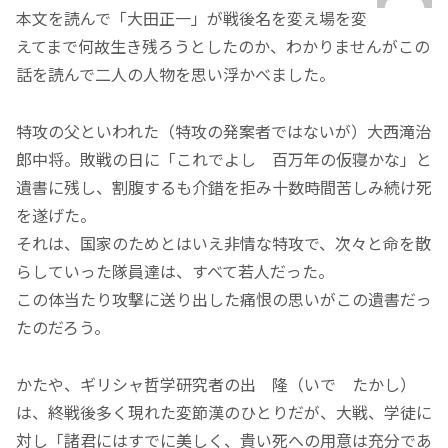
本文を読んで「大田正一」が戦後名を変え場を変
えてまで何故生き残ろうとしたのか、わかりませんがこの
話を読んで二人の人物を思い浮かべました。
特攻の父といわれた（特攻の発案者ではないが）大西滝治
郎中将。敗戦の日に「これでよし 百万年の仮寝かな」と
遺書に残し、割腹するも介錯を拒み十数時間苦しみ続け死
を遂げた。
それは、国家のためとはいえ非情な特攻で、次々と命を散
らしていった隊員達は、すべて若人だった。
この体当たり攻撃に送り出した痛恨の思いがこの遺書だっ
たのだろう。
かたや、ギリシャ哲学研究者の出 隆（いで たかし）
は、終戦後多く現れた変節漢のひとりだが、大戦、学徒に
対し「諸君にはすでに美しく、貴い死への用意は充分であ