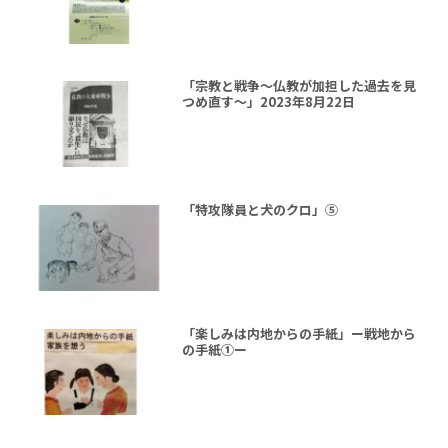
「宗教と戦争～仏教が加担した過去を見
つめ直す～」2023年8月22日
「特攻隊員と犬のクロ」⑤
「楽しみは内地からの手紙」ー戦地から
の手紙①ー